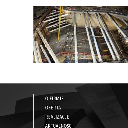
O FIRMIE
OFERTA
REALIZACJE
AKTUALNOŚCI